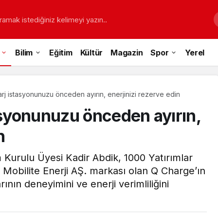
ramak istediğiniz kelimeyi yazın..
Bilim
Eğitim
Kültür
Magazin
Spor
Yerel
arj istasyonunuzu önceden ayırın, enerjinizi rezerve edin
asyonunuzu önceden ayırın,
n
 Kurulu Üyesi Kadir Abdik, 1000 Yatırımlar
a Mobilite Enerji AŞ. markası olan Q Charge’ın
rının deneyimini ve enerji verimliliğini