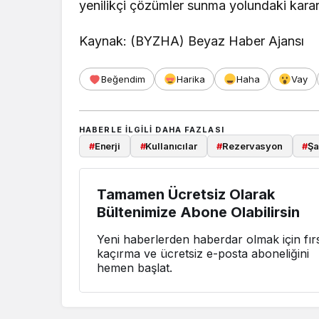
yenilikçi çözümler sunma yolundaki kararl
Kaynak: (BYZHA) Beyaz Haber Ajansı
Beğendim
Harika
Haha
Vay
HABERLE ILGILI DAHA FAZLASI
#
Enerji
#
Kullanıcılar
#
Rezervasyon
#
Şa
Tamamen Ücretsiz Olarak
Bültenimize Abone Olabilirsin
Yeni haberlerden haberdar olmak için fırs
kaçırma ve ücretsiz e-posta aboneliğini
hemen başlat.