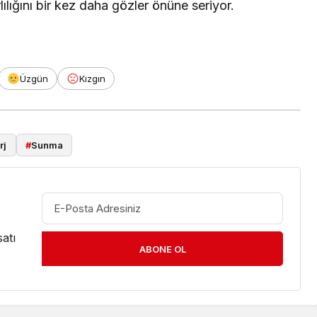
ılığını bir kez daha gözler önüne seriyor.
Üzgün
Kızgın
rj
#
Sunma
atı
ABONE OL