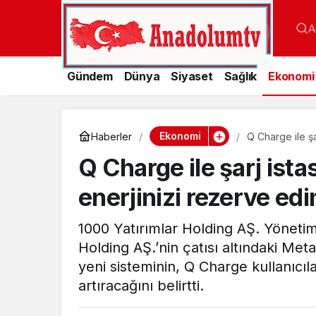
A
Gündem
Dünya
Siyaset
Sağlık
Ekonomi
Ekonomi
Haberler
Q Charge ile ş
Q Charge ile şarj ist
enerjinizi rezerve edi
1000 Yatırımlar Holding AŞ. Yönetim
Holding AŞ.’nin çatısı altındaki Met
yeni sisteminin, Q Charge kullanıcıla
artıracağını belirtti.