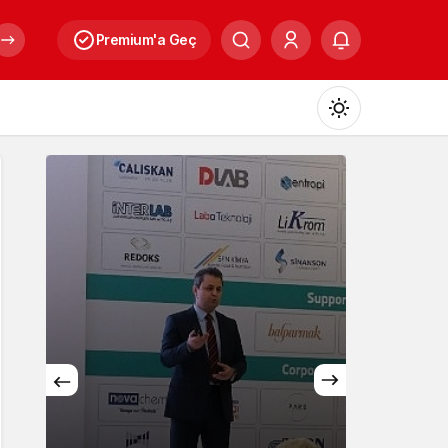
Premium'a Geç
Mod
değiştir
Gündüz Modu
Gündüz modunu seçin.
Gece Modu
Gece modunu seçin.
Kültür
Sistem Modu
Sistem modunu seçin.