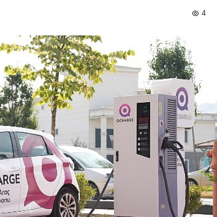
4
Ekonomi
in En Uzun
Tarım ve Gıdada Akıllı
 Başladı
Dönem Başladı!