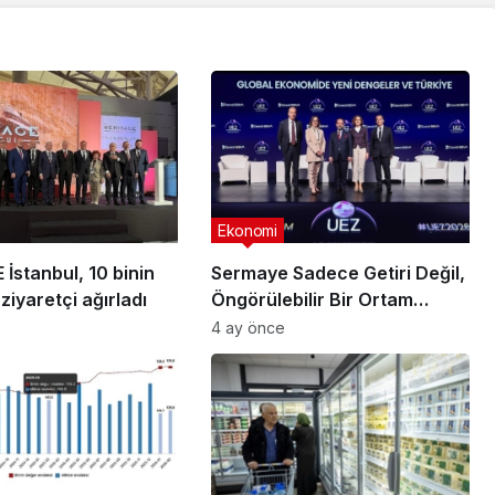
Ekonomi
İstanbul, 10 binin
Sermaye Sadece Getiri Değil,
ziyaretçi ağırladı
Öngörülebilir Bir Ortam
Arıyor
4 ay önce