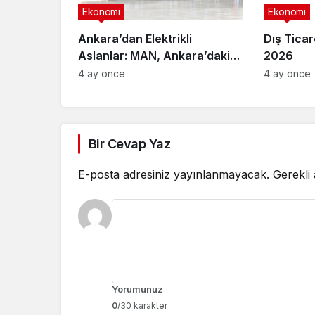
Ekonomi
Ekonomi
Ankara’dan Elektrikli
Dış Ticar
Aslanlar: MAN, Ankara’daki
2026
fabrikasında eBus üretimine
4 ay önce
4 ay önce
başladı
Bir Cevap Yaz
E-posta adresiniz yayınlanmayacak.
Gerekli
Yorumunuz
0
/30 karakter