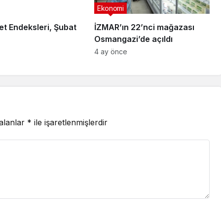
Ekonomi
et Endeksleri, Şubat
İZMAR’ın 22’nci mağazası
Osmangazi’de açıldı
4 ay önce
 alanlar
*
ile işaretlenmişlerdir