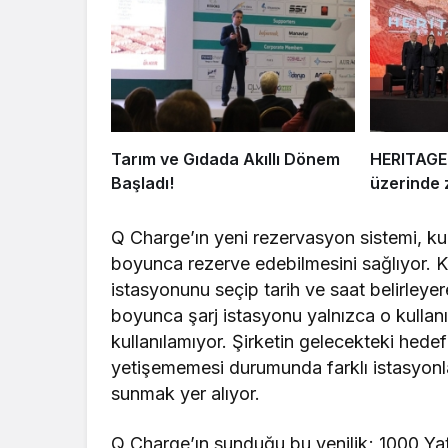
Tarım ve Gıdada Akıllı Dönem
HERITAGE 
Başladı!
üzerinde z
Q Charge’ın yeni rezervasyon sistemi, kulla
boyunca rezerve edebilmesini sağlıyor. K
istasyonunu seçip tarih ve saat belirley
boyunca şarj istasyonu yalnızca o kullanıc
kullanılamıyor. Şirketin gelecekteki hedef
yetişememesi durumunda farklı istasyonlar
sunmak yer alıyor.
Q Charge’ın sunduğu bu yenilik; 1000 Yatı