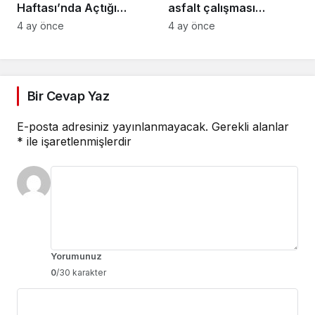
Haftası’nda Açtığı
asfalt çalışması
Stantta Su Tasarrufu
gerçekleştirilecek
4 ay önce
4 ay önce
Bilgilendirmesi Yapıyor
Bir Cevap Yaz
E-posta adresiniz yayınlanmayacak.
Gerekli alanlar
*
ile işaretlenmişlerdir
Yorumunuz
0
/30 karakter