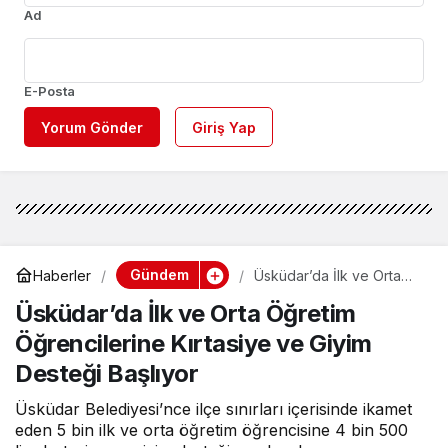
Ad
E-Posta
Yorum Gönder
Giriş Yap
Gündem
Haberler
Üsküdar’da İlk ve Orta
Öğretim Öğrencilerine
Üsküdar’da İlk ve Orta Öğretim
Kırtasiye ve Giyim
Desteği Başlıyor
Öğrencilerine Kırtasiye ve Giyim
Desteği Başlıyor
Üsküdar Belediyesi’nce ilçe sınırları içerisinde ikamet
eden 5 bin ilk ve orta öğretim öğrencisine 4 bin 500