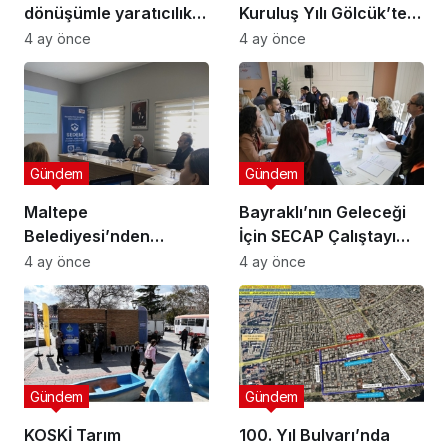
dönüşümle yaratıcılık
Kuruluş Yılı Gölcük’te
buluştu
Törenle Kutlandı
4 ay önce
4 ay önce
Gündem
Gündem
Maltepe
Bayraklı’nın Geleceği
Belediyesi’nden
İçin SECAP Çalıştayı
Muhtarlara Toplumsal
Düzenlendi
4 ay önce
4 ay önce
Cinsiyet Eşitliği
Semineri
Gündem
Gündem
KOSKİ Tarım
100. Yıl Bulvarı’nda