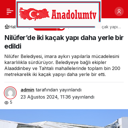
Üsküdar’da İlk ve Orta
0
Paylaş
Öğretim Öğrencilerine
Gündem
Haberler
Nilüfer’de iki kaçak yapı
daha yerle bir edildi
Nilüfer’de iki kaçak yapı daha yerle bir
Kırtasiye ve Giyim
edildi
Desteği Başlıyor
Nilüfer Belediyesi, imara aykırı yapılarla mücadelesini
kararlılıkla sürdürüyor. Belediyeye bağlı ekipler
Alaaddinbey ve Tahtalı mahallelerinde toplam bin 200
metrekarelik iki kaçak yapıyı daha yerle bir etti.
admin
tarafından yayınlandı
23 Ağustos 2024, 11:36
yayınlandı
5