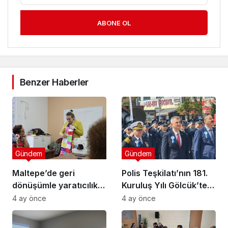
ABONE OL
Benzer Haberler
Gündem
Gündem
Maltepe’de geri
Polis Teşkilatı’nın 181.
dönüşümle yaratıcılık
Kuruluş Yılı Gölcük’te
buluştu
Törenle Kutlandı
4 ay önce
4 ay önce