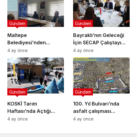
Gündem
Gündem
Maltepe
Bayraklı’nın Geleceği
Belediyesi’nden
İçin SECAP Çalıştayı
Muhtarlara Toplumsal
Düzenlendi
4 ay önce
4 ay önce
Cinsiyet Eşitliği
Semineri
Gündem
Gündem
KOSKİ Tarım
100. Yıl Bulvarı’nda
Haftası’nda Açtığı
asfalt çalışması
Stantta Su Tasarrufu
gerçekleştirilecek
4 ay önce
4 ay önce
Bilgilendirmesi Yapıyor