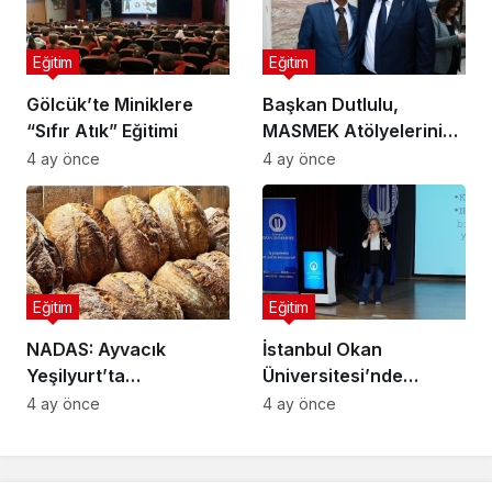
Eğitim
Eğitim
Gölcük’te Miniklere
Başkan Dutlulu,
“Sıfır Atık” Eğitimi
MASMEK Atölyelerini
Ziyaret Etti
4 ay önce
4 ay önce
Eğitim
Eğitim
NADAS: Ayvacık
İstanbul Okan
Yeşilyurt’ta
Üniversitesi’nde
Sürdürülebilir Turizm,
Rehberlik Semineri:
4 ay önce
4 ay önce
Geleneksel Üretim ve
Riskler ve Çözüm
Gastronominin
Yolları Ele Alındı
Yükselen Markası