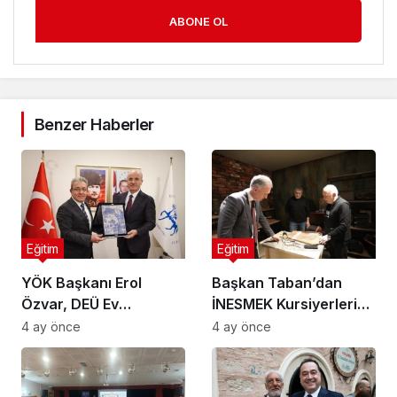
ABONE OL
Benzer Haberler
Eğitim
Eğitim
YÖK Başkanı Erol
Başkan Taban’dan
Özvar, DEÜ Ev
İNESMEK Kursiyerlerine
Sahipliğinde Ege
Ziyaret
4 ay önce
4 ay önce
Bölgesi Rektörleri ile
Buluştu