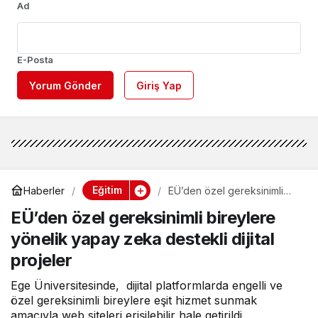
Ad
E-Posta
Yorum Gönder
Giriş Yap
Eğitim
Haberler
EÜ’den özel gereksinimli
bireylere yönelik yapay
EÜ’den özel gereksinimli bireylere
zeka destekli dijital projeler
yönelik yapay zeka destekli dijital
projeler
Ege Üniversitesinde, dijital platformlarda engelli ve
özel gereksinimli bireylere eşit hizmet sunmak
amacıyla web siteleri erişilebilir hale getirildi.