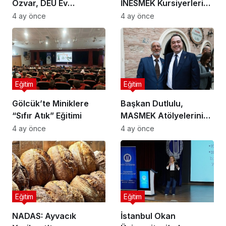
Özvar, DEÜ Ev
İNESMEK Kursiyerlerine
Sahipliğinde Ege
Ziyaret
4 ay önce
4 ay önce
Bölgesi Rektörleri ile
Buluştu
Eğitim
Eğitim
Gölcük’te Miniklere
Başkan Dutlulu,
“Sıfır Atık” Eğitimi
MASMEK Atölyelerini
Ziyaret Etti
4 ay önce
4 ay önce
Eğitim
Eğitim
NADAS: Ayvacık
İstanbul Okan