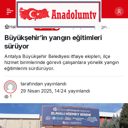
EÜ’den özel gereksinimli
0
Paylaş
bireylere yönelik yapay
Eğitim
Haberler
Büyükşehir’in yangın
eğitimleri sürüyor
Büyükşehir’in yangın eğitimleri
zeka destekli dijital
sürüyor
projeler
Antalya Büyükşehir Belediyesi itfaiye ekipleri, ilçe
hizmet birimlerinde görevli çalışanlara yönelik yangın
eğitimlerini sürdürüyor.
tarafından yayınlandı
29 Nisan 2025, 14:24
yayınlandı
1