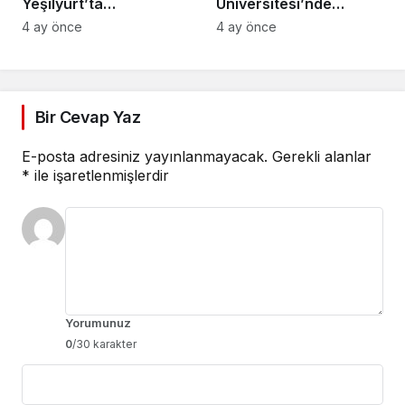
Yeşilyurt’ta
Üniversitesi’nde
Sürdürülebilir Turizm,
Rehberlik Semineri:
4 ay önce
4 ay önce
Geleneksel Üretim ve
Riskler ve Çözüm
Gastronominin
Yolları Ele Alındı
Yükselen Markası
Bir Cevap Yaz
E-posta adresiniz yayınlanmayacak.
Gerekli alanlar
*
ile işaretlenmişlerdir
Yorumunuz
0
/30 karakter