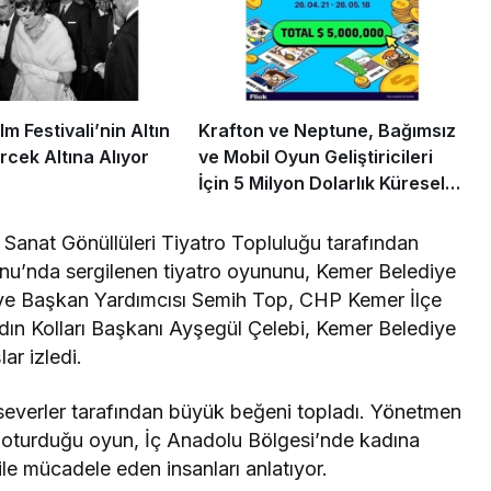
m Festivali’nin Altın
Krafton ve Neptune, Bağımsız
rcek Altına Alıyor
ve Mobil Oyun Geliştiricileri
İçin 5 Milyon Dolarlık Küresel
Oyun Yarışmasını Başlattı
 Sanat Gönüllüleri Tiyatro Topluluğu tarafından
nu’nda sergilenen tiyatro oyununu, Kemer Belediye
ye Başkan Yardımcısı Semih Top, CHP Kemer İlçe
n Kolları Başkanı Ayşegül Çelebi, Kemer Belediye
ar izledi.
severler tarafından büyük beğeni topladı. Yönetmen
n oturduğu oyun, İç Anadolu Bölgesi’nde kadına
ile mücadele eden insanları anlatıyor.