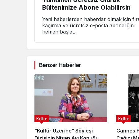
Bültenimize Abone Olabilirsin
Yeni haberlerden haberdar olmak için fırs
kaçırma ve ücretsiz e-posta aboneliğini
hemen başlat.
Benzer Haberler
Kültür
Kültür
“Kültür Üzerine” Söyleşi
Cannes Fi
Dizisinin Nisan Ayı Konuğu
Çağını Me