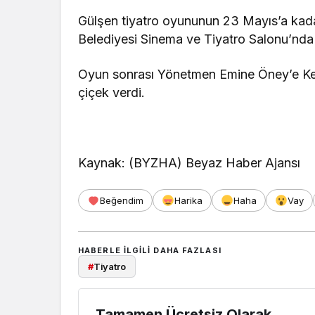
Gülşen tiyatro oyununun 23 Mayıs’a ka
Belediyesi Sinema ve Tiyatro Salonu’nda s
Oyun sonrası Yönetmen Emine Öney’e Ke
çiçek verdi.
Kaynak: (BYZHA) Beyaz Haber Ajansı
Beğendim
Harika
Haha
Vay
HABERLE ILGILI DAHA FAZLASI
#
Tiyatro
Tamamen Ücretsiz Olarak