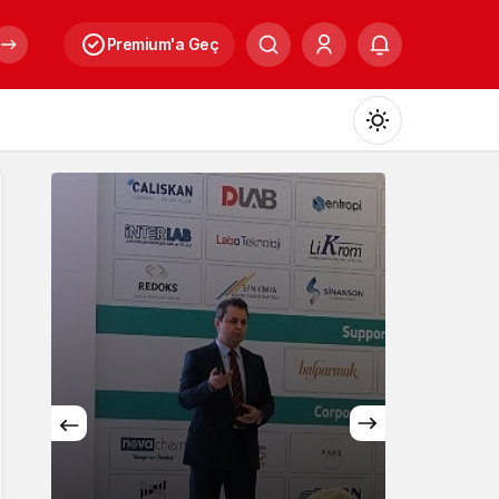
Premium'a Geç
Mod
değiştir
Gündüz Modu
Gündüz modunu seçin.
Gece Modu
Gece modunu seçin.
Sistem Modu
Sistem modunu seçin.