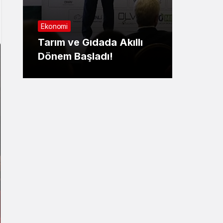
Sağlık
Ekonomi
Nilüf
Tarım ve Gıdada Akıllı
Yaşa
Dönem Başladı!
yatırıl