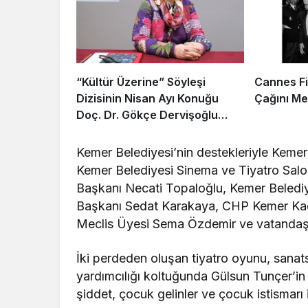
“Kültür Üzerine” Söyleşi
Cannes Fil
Dizisinin Nisan Ayı Konuğu
Çağını Me
Doç. Dr. Gökçe Dervişoğlu
Okandan Oldu!
Kemer Belediyesi’nin destekleriyle Kemer
Kemer Belediyesi Sinema ve Tiyatro Salo
Başkanı Necati Topaloğlu, Kemer Beledi
Başkanı Sedat Karakaya, CHP Kemer Kadı
Meclis Üyesi Sema Özdemir ve vatandaşl
İki perdeden oluşan tiyatro oyunu, sanat
yardımcılığı koltuğunda Gülsun Tunçer’i
şiddet, çocuk gelinler ve çocuk istismarı 