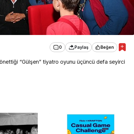
0
Paylaş
Beğen
nettiği “Gülşen” tiyatro oyunu üçüncü defa seyirci