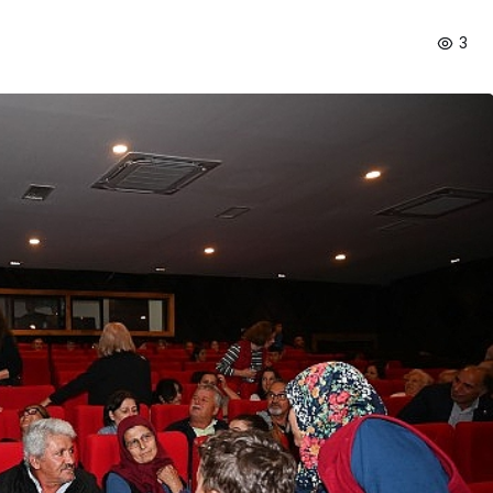
3
Spor
Türkiye’nin En Uzun
Maratonu Başladı