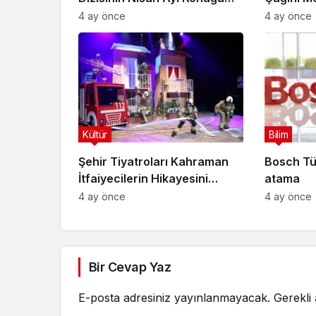
Doç. Dr. Gökçe Dervişoğlu
4 ay önce
4 ay önce
Okandan Oldu!
Kültür
Bilim
Şehir Tiyatroları Kahraman
Bosch Tü
İtfaiyecilerin Hikayesini
atama
“İtfaiyecinin Sırrı” Oyunuyla
4 ay önce
4 ay önce
Anlatıyor
Bir Cevap Yaz
E-posta adresiniz yayınlanmayacak.
Gerekli