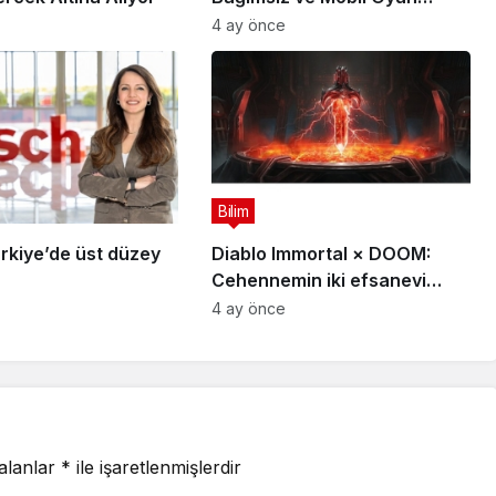
Geliştiricileri İçin 5 Milyon
4 ay önce
Dolarlık Küresel Oyun
Yarışmasını Başlattı
Bilim
rkiye’de üst düzey
Diablo Immortal × DOOM:
Cehennemin iki efsanevi
vizyonu birleşiyor
4 ay önce
 alanlar
*
ile işaretlenmişlerdir