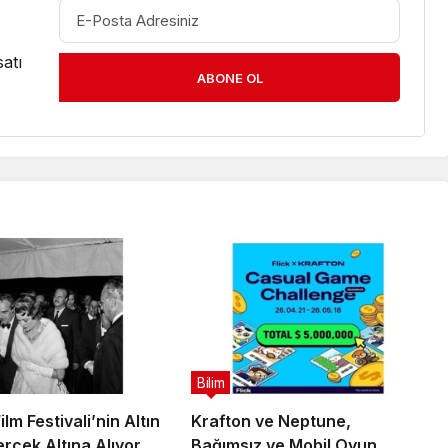
atı
ABONE OL
Bilim
lm Festivali’nin Altın
Krafton ve Neptune,
rcek Altına Alıyor
Bağımsız ve Mobil Oyun