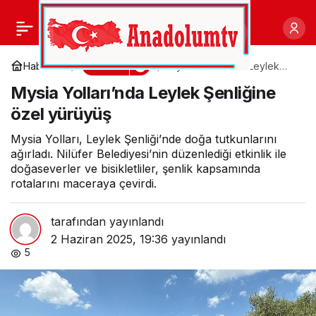
Kazdağları’nda Dünya
0
Paylaş
Çevre Günü’nde Anlamlı
Kültür
Haberler
Mysia Yolları’nda Leylek
Şenliğine özel yürüyüş
Mysia Yolları’nda Leylek Şenliğine
Etkinlik
özel yürüyüş
Mysia Yolları, Leylek Şenliği’nde doğa tutkunlarını
ağırladı. Nilüfer Belediyesi’nin düzenlediği etkinlik ile
doğaseverler ve bisikletliler, şenlik kapsamında
rotalarını maceraya çevirdi.
tarafından yayınlandı
2 Haziran 2025, 19:36
yayınlandı
5