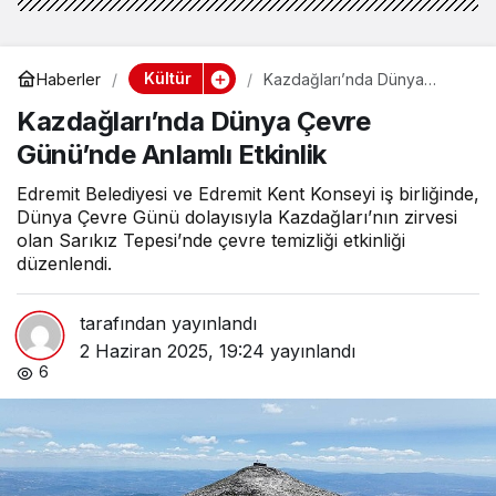
Kültür
Haberler
Kazdağları’nda Dünya
Çevre Günü’nde Anlamlı
Kazdağları’nda Dünya Çevre
Etkinlik
Günü’nde Anlamlı Etkinlik
Edremit Belediyesi ve Edremit Kent Konseyi iş birliğinde,
Dünya Çevre Günü dolayısıyla Kazdağları’nın zirvesi
olan Sarıkız Tepesi’nde çevre temizliği etkinliği
düzenlendi.
tarafından yayınlandı
2 Haziran 2025, 19:24
yayınlandı
6