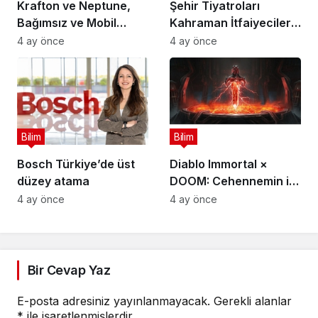
Krafton ve Neptune,
Şehir Tiyatroları
Bağımsız ve Mobil
Kahraman İtfaiyecilerin
Oyun Geliştiricileri İçin
Hikayesini “İtfaiyecinin
4 ay önce
4 ay önce
5 Milyon Dolarlık
Sırrı” Oyunuyla
Küresel Oyun
Anlatıyor
Yarışmasını Başlattı
Bilim
Bilim
Bosch Türkiye’de üst
Diablo Immortal ×
düzey atama
DOOM: Cehennemin iki
efsanevi vizyonu
4 ay önce
4 ay önce
birleşiyor
Bir Cevap Yaz
E-posta adresiniz yayınlanmayacak.
Gerekli alanlar
*
ile işaretlenmişlerdir