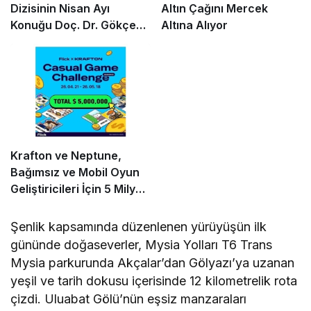
Dizisinin Nisan Ayı
Altın Çağını Mercek
Konuğu Doç. Dr. Gökçe
Altına Alıyor
Dervişoğlu Okandan
Oldu!
Krafton ve Neptune,
Bağımsız ve Mobil Oyun
Geliştiricileri İçin 5 Milyon
Dolarlık Küresel Oyun
Yarışmasını Başlattı
Şenlik kapsamında düzenlenen yürüyüşün ilk
gününde doğaseverler, Mysia Yolları T6 Trans
Mysia parkurunda Akçalar’dan Gölyazı’ya uzanan
yeşil ve tarih dokusu içerisinde 12 kilometrelik rota
çizdi. Uluabat Gölü’nün eşsiz manzaraları