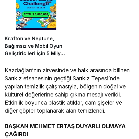
Krafton ve Neptune,
Bağımsız ve Mobil Oyun
Geliştiricileri İçin 5 Milyon
Dolarlık Küresel Oyun
Yarışmasını Başlattı
Kazdağları’nın zirvesinde ve halk arasında bilinen
Sarıkız efsanesinin geçtiği Sarıkız Tepesi’nde
yapılan temizlik çalışmasıyla, bölgenin doğal ve
kültürel değerlerine sahip çıkma mesajı verildi.
Etkinlik boyunca plastik atıklar, cam şişeler ve
diğer çöpler toplanarak alan temizlendi.
BAŞKAN MEHMET ERTAŞ DUYARLI OLMAYA
ÇAĞIRDI