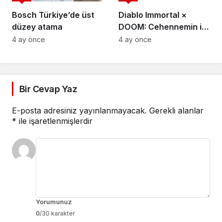
Bosch Türkiye’de üst
Diablo Immortal ×
düzey atama
DOOM: Cehennemin iki
efsanevi vizyonu
4 ay önce
4 ay önce
birleşiyor
Bir Cevap Yaz
E-posta adresiniz yayınlanmayacak.
Gerekli alanlar
*
ile işaretlenmişlerdir
Yorumunuz
0
/30 karakter