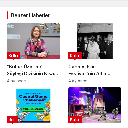
Benzer Haberler
Kültür
Kültür
“Kültür Üzerine”
Cannes Film
Söyleşi Dizisinin Nisan
Festivali’nin Altın
Ayı Konuğu Doç. Dr.
Çağını Mercek Altına
4 ay önce
4 ay önce
Gökçe Dervişoğlu
Alıyor
Okandan Oldu!
Bilim
Kültür