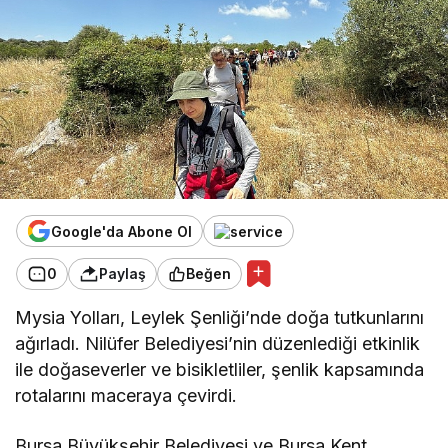
Google'da Abone Ol
0
Paylaş
Beğen
Mysia Yolları, Leylek Şenliği’nde doğa tutkunlarını
ağırladı. Nilüfer Belediyesi’nin düzenlediği etkinlik
ile doğaseverler ve bisikletliler, şenlik kapsamında
rotalarını maceraya çevirdi.
Bursa Büyükşehir Belediyesi ve Bursa Kent