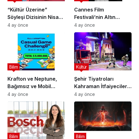
“Kültür Üzerine”
Cannes Film
Söyleşi Dizisinin Nisan
Festivali’nin Altın
Ayı Konuğu Doç. Dr.
Çağını Mercek Altına
4 ay önce
4 ay önce
Gökçe Dervişoğlu
Alıyor
Okandan Oldu!
Bilim
Kültür
Krafton ve Neptune,
Şehir Tiyatroları
Bağımsız ve Mobil
Kahraman İtfaiyecilerin
Oyun Geliştiricileri İçin
Hikayesini “İtfaiyecinin
4 ay önce
4 ay önce
5 Milyon Dolarlık
Sırrı” Oyunuyla
Küresel Oyun
Anlatıyor
Yarışmasını Başlattı
Bilim
Bilim