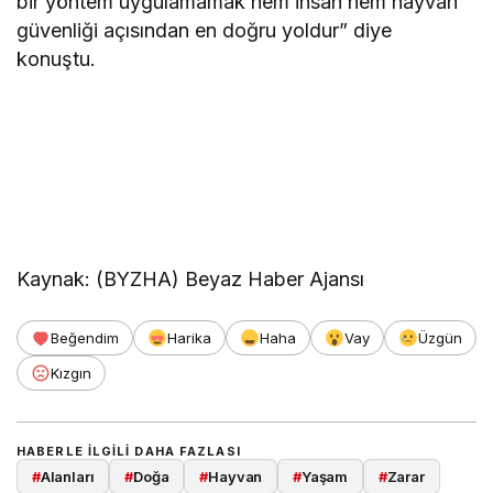
bir yöntem uygulamamak hem insan hem hayvan
güvenliği açısından en doğru yoldur” diye
konuştu.
Kaynak: (BYZHA) Beyaz Haber Ajansı
Beğendim
Harika
Haha
Vay
Üzgün
Kızgın
HABERLE ILGILI DAHA FAZLASI
#
Alanları
#
Doğa
#
Hayvan
#
Yaşam
#
Zarar