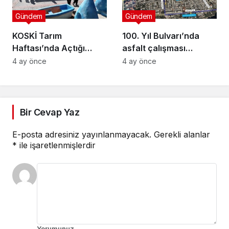
Gündem
Gündem
KOSKİ Tarım
100. Yıl Bulvarı’nda
Haftası’nda Açtığı
asfalt çalışması
Stantta Su Tasarrufu
gerçekleştirilecek
4 ay önce
4 ay önce
Bilgilendirmesi Yapıyor
Bir Cevap Yaz
E-posta adresiniz yayınlanmayacak.
Gerekli alanlar
*
ile işaretlenmişlerdir
Yorumunuz