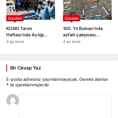
Gündem
Gündem
KOSKİ Tarım
100. Yıl Bulvarı’nda
Haftası’nda Açtığı
asfalt çalışması
Stantta Su Tasarrufu
gerçekleştirilecek
4 ay önce
4 ay önce
Bilgilendirmesi Yapıyor
Bir Cevap Yaz
E-posta adresiniz yayınlanmayacak.
Gerekli alanlar
*
ile işaretlenmişlerdir