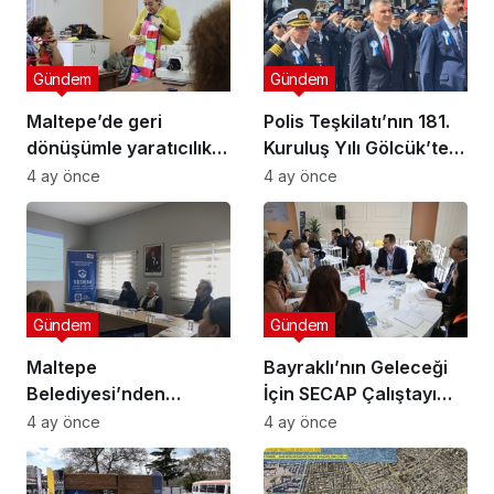
Gündem
Gündem
Maltepe’de geri
Polis Teşkilatı’nın 181.
dönüşümle yaratıcılık
Kuruluş Yılı Gölcük’te
buluştu
Törenle Kutlandı
4 ay önce
4 ay önce
Gündem
Gündem
Maltepe
Bayraklı’nın Geleceği
Belediyesi’nden
İçin SECAP Çalıştayı
Muhtarlara Toplumsal
Düzenlendi
4 ay önce
4 ay önce
Cinsiyet Eşitliği
Semineri