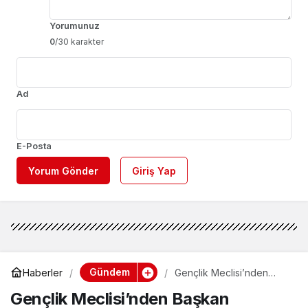
Yorumunuz
0
/30 karakter
Ad
E-Posta
Yorum Gönder
Giriş Yap
Gündem
Haberler
Gençlik Meclisi’nden
Başkan Topaloğlu’na
Gençlik Meclisi’nden Başkan
ziyaret