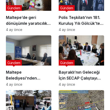
Gündem
Gündem
Maltepe’de geri
Polis Teşkilatı’nın 181.
dönüşümle yaratıcılık
Kuruluş Yılı Gölcük’te
buluştu
Törenle Kutlandı
4 ay önce
4 ay önce
Gündem
Gündem
Maltepe
Bayraklı’nın Geleceği
Belediyesi’nden
İçin SECAP Çalıştayı
Muhtarlara Toplumsal
Düzenlendi
4 ay önce
4 ay önce
Cinsiyet Eşitliği
Semineri