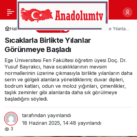
Gençlik Meclisi’nden
0
Paylaş
Başkan Topaloğlu’na
Gündem
Haberler
Sıcaklarla Birlikte Yılanlar
Görünmeye Başladı
Sıcaklarla Birlikte Yılanlar
ziyaret
Görünmeye Başladı
Ege Üniversitesi Fen Fakültesi öğretim üyesi Doç. Dr.
Yusuf Bayrakcı, hava sıcaklıklarının mevsim
normallerinin üzerine çıkmasıyla birlikte yılanların daha
serin ve gölgeli alanlara yöneldiklerini; duvar dipleri,
bodrum katları, odun ve moloz yığınları, çimenlikler,
taşlık zeminler gibi alanlarda daha sık görülmeye
başladığını söyledi.
tarafından yayınlandı
18 Haziran 2025, 14:48
yayınlandı
3