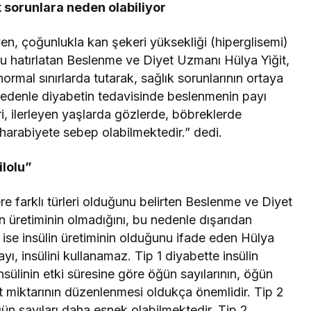
 sorunlara neden olabiliyor
yen, çoğunlukla kan şekeri yüksekliği (hiperglisemi)
unu hatırlatan Beslenme ve Diyet Uzmanı Hülya Yiğit,
rmal sınırlarda tutarak, sağlık sorunlarının ortaya
nedenle diyabetin tedavisinde beslenmenin payı
i, ilerleyen yaşlarda gözlerde, böbreklerde
 harabiyete sebep olabilmektedir.” dedi.
ilolu”
e farklı türleri olduğunu belirten Beslenme ve Diyet
in üretiminin olmadığını, bu nedenle dışarıdan
e ise insülin üretiminin olduğunu ifade eden Hülya
ı, insülini kullanamaz. Tip 1 diyabette insülin
nsülinin etki süresine göre öğün sayılarının, öğün
t miktarının düzenlenmesi oldukça önemlidir. Tip 2
ğün sayıları daha esnek olabilmektedir. Tip 2