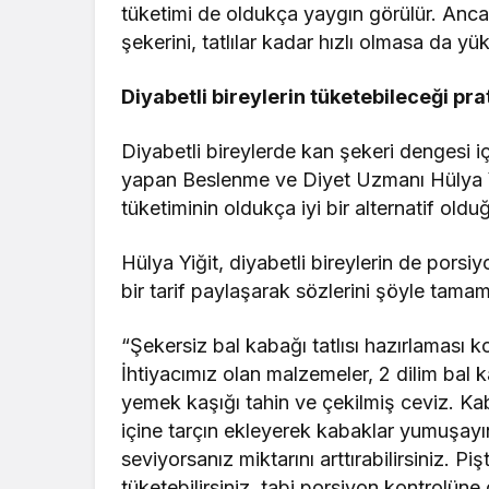
tüketimi de oldukça yaygın görülür. Anca
şekerini, tatlılar kadar hızlı olmasa da yü
Diyabetli bireylerin tüketebileceği prat
Diyabetli bireylerde kan şekeri dengesi 
yapan Beslenme ve Diyet Uzmanı Hülya Yiğ
tüketiminin oldukça iyi bir alternatif old
Hülya Yiğit, diyabetli bireylerin de porsi
bir tarif paylaşarak sözlerini şöyle tama
“Şekersiz bal kabağı tatlısı hazırlaması kola
İhtiyacımız olan malzemeler, 2 dilim bal
yemek kaşığı tahin ve çekilmiş ceviz. Ka
içine tarçın ekleyerek kabaklar yumuşayın
seviyorsanız miktarını arttırabilirsiniz. P
tüketebilirsiniz, tabi porsiyon kontrolüne