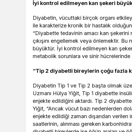
İyi kontrol edilmeyen kan şekeri büyük
Diyabetin, vücuttaki birçok organı etkile
ile karakterize kronik bir hastalık olduğ
“Diyabette tedavinin amacı kan şekerini no
çıkışını engellemek veya önlemektir. Bu 
büyüktür. İyi kontrol edilmeyen kan şeker
metabolik sorunlara ve sinir hücrelerinde
“Tip 2 diyabetli bireylerin çoğu fazla k
Diyabetin Tip 1 ve Tip 2 başta olmak üzer
Uzmanı Hülya Yiğit, Tip 1 diyabette insül
enjekte edildiğini aktardı. Tip 2 diyabett
Yiğit, “Ancak vücut bazı nedenlerden dolay
enjekte edildiği zaman dışarıdan verilen i
saatlerinin, alınması gereken karbonhidra
diyabetli bireylerde ise öğün araları ve ö