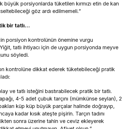
k büyük porsiyonlarda tüketilen kırmızı etin de kan
kseltebileceği göz ardı edilmemeli.”
ik bir tatlı…
için porsiyon kontrolünün önemine vurgu
it, tatlı ihtiyacı için de uygun porsiyonda meyve
uğunu söyledi.
yon kontrolüne dikkat ederek tüketebileceği pratik
mladı:
y ve tatlı isteğini bastırabilecek pratik bir tatlı.
 kapağı, 4-5 adet çubuk tarçını (mümkünse seylan), 2
bakları küp küp büyük parçalar halinde doğrayıp,
caya kadar kısık ateşte pişirin. Tarçın tadını
iştikten sonra üzerine tahin ve ceviz ekleyerek
 dikkat etmeyi unutmayın. Afiyet olsun.”