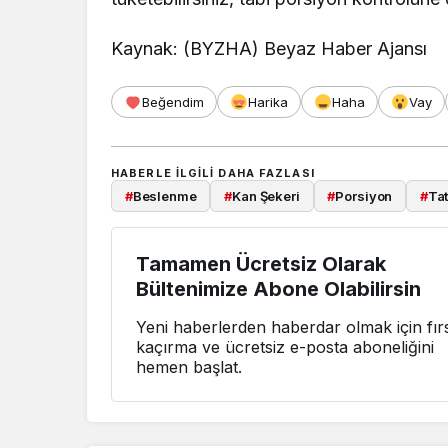
Kaynak: (BYZHA) Beyaz Haber Ajansı
Beğendim
Harika
Haha
Vay
HABERLE ILGILI DAHA FAZLASI
#
Beslenme
#
Kan Şekeri
#
Porsiyon
#
Tat
Tamamen Ücretsiz Olarak
Bültenimize Abone Olabilirsin
Yeni haberlerden haberdar olmak için fırs
kaçırma ve ücretsiz e-posta aboneliğini
hemen başlat.