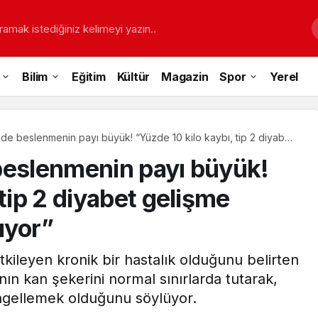
ramak istediğiniz kelimeyi yazın..
Bilim
Eğitim
Kültür
Magazin
Spor
Yerel
nde beslenmenin payı büyük! “Yüzde 10 kilo kaybı, tip 2 diyabet
üzde 50 azaltıyor”
beslenmenin payı büyük!
 tip 2 diyabet gelişme
ıyor”
tkileyen kronik bir hastalık olduğunu belirten
ın kan şekerini normal sınırlarda tutarak,
 engellemek olduğunu söylüyor.