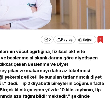
0
Paylaş
Beğen
rının vücut ağırlığına, fiziksel aktivite
 beslenme alışkanlıklarına göre diyetisyen
dikkat çeken Beslenme ve Diyet
irey pilav ve makarnayı daha az tüketmesi
i şekersiz etiketi ile sunulan tatlandırıcılı diyet
ür.” dedi. Tip 2 diyabetli bireylerin çoğunun fazla
“Birçok klinik çalışma yüzde 10 kilo kaybının, tip
nında azalttığını bildirmektedir.” şeklinde