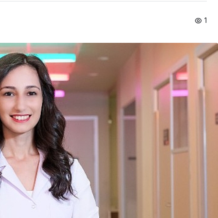
1
Spor
Ekonomi
Türkiye’nin En Uzun
Tarım ve
Maratonu Başladı
Dönem B