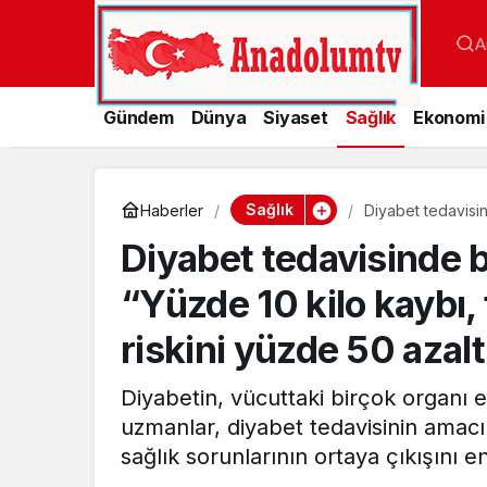
A
Gündem
Dünya
Siyaset
Sağlık
Ekonomi
Sağlık
Haberler
Diyabet tedavisi
gelişme riskini y
Diyabet tedavisinde 
“Yüzde 10 kilo kaybı,
riskini yüzde 50 azalt
Diyabetin, vücuttaki birçok organı e
uzmanlar, diyabet tedavisinin amacın
sağlık sorunlarının ortaya çıkışını