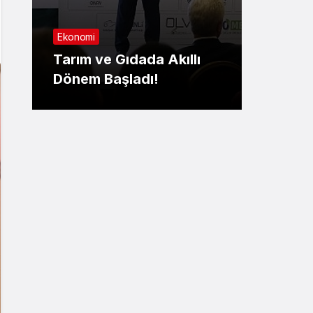
Sağlık
Nilüfer’de ‘Parkinsonl
 Gıdada Akıllı
Yaşamak’ masaya
aşladı!
yatırıldı