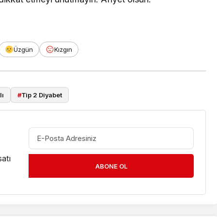
Üzgün
Kızgın
lı
#
Tip 2 Diyabet
atı
ABONE OL