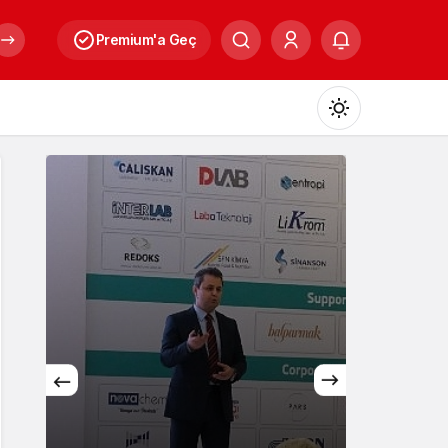
Premium'a Geç
Mod
değiştir
Gündüz Modu
Gündüz modunu seçin.
Gece Modu
Gece modunu seçin.
Sistem Modu
Sistem modunu seçin.