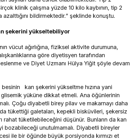
Birçok klinik çalışma yüzde 10 kilo kaybının, tip 2
 azalttığını bildirmektedir.” şeklinde konuştu.
n şekerini yükseltebiliyor
ın vücut ağırlığına, fiziksel aktivite durumuna,
kanlıklarına göre diyetisyen tarafından
Beslenme ve Diyet Uzmanı Hülya Yiğit şöyle devam
, o besinin kan şekerini yükseltme hızına yani
 glisemik yüküne dikkat etmeli. Ana öğünlerinin
lmalı. Çoğu diyabetli birey pilav ve makarnayı daha
da tükettiği galetaları, kepekli bisküvileri, şekersiz
ıları rahat tüketilebileceğini düşünür. Bunların da kan
i bozabileceği unutulmamalı. Diyabetli bireyler
esi ile bir öğünde büyük porsiyonda kırmızı et